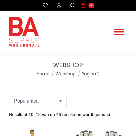
Search:
0
WEBSHOP
.
Home
Webshop
Pagina 2
You are here:
Gesorteerd
Resultaat 10–18 van de 46 resultaten wordt getoond
op
populariteit