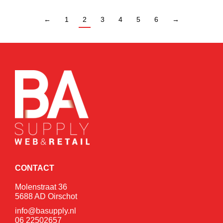
←
1
2
3
4
5
6
→
CONTACT
Molenstraat 36
5688 AD Oirschot
info@basupply.nl
06 22502657