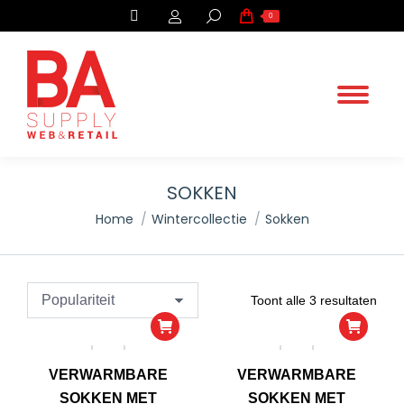
Search:
0
SOKKEN
.
Home
Wintercollectie
Sokken
You are here:
Geso
Toont alle 3 resultaten
op
popul
VERWARMBARE
VERWARMBARE
SOKKEN MET
SOKKEN MET