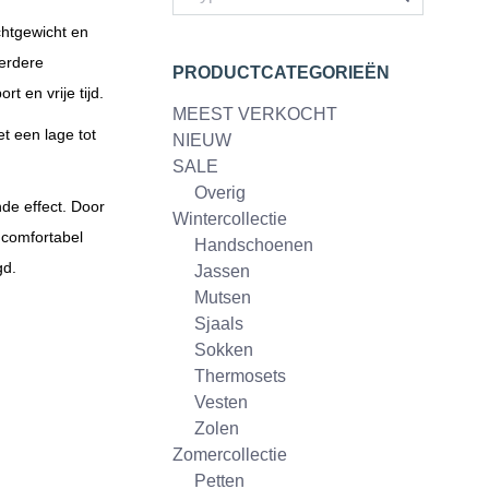
chtgewicht en
eerdere
PRODUCTCATEGORIEËN
 en vrije tijd.
MEEST VERKOCHT
t een lage tot
NIEUW
SALE
Overig
de effect. Door
Wintercollectie
u comfortabel
Handschoenen
gd.
Jassen
Mutsen
Sjaals
Sokken
Thermosets
Vesten
Zolen
Zomercollectie
Petten