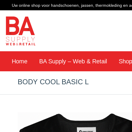
Uw online shop voor handschoenen, jassen, thermokleding en a
Home
BA Supply – Web & Retail
Sho
BODY COOL BASIC L