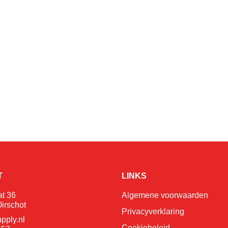
T
LINKS
at 36
Algemene voorwaarden
irschot
Privacyverklaring
pply.nl
Cookiebeleid