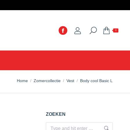
0
You are here:
Home
Zomercollectie
Vest
Body cool Basic L
ZOEKEN
Search: