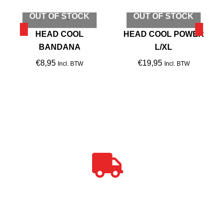
OUT OF STOCK
OUT OF STOCK
HEAD COOL
HEAD COOL POWER
BANDANA
L/XL
€
8,95
€
19,95
Incl. BTW
Incl. BTW
GRATIS BEZORGD BOVEN € 30,00
Wij bezorgen ook in het weekend.