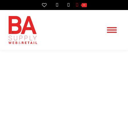
Search:
0