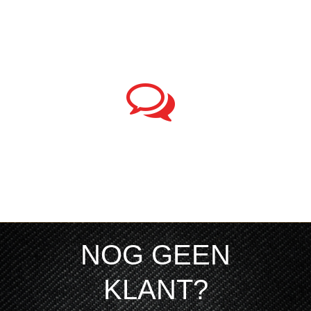
Niet goed? Kosteloos retourneren
24/7 SERVICE
Dag in dag uit support op afstand
NOG GEEN
KLANT?