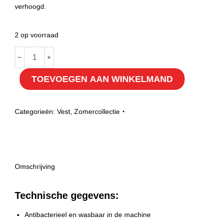
verhoogd.
2 op voorraad
Body
﹣
﹢
cool
TOEVOEGEN AAN WINKELMAND
Basic
M
hoeveelheid
Categorieën:
Vest
,
Zomercollectie
Omschrijving
Technische gegevens:
Antibacterieel en wasbaar in de machine