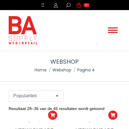
Search:
0
WEBSHOP
.
Home
Webshop
Pagina 4
You are here:
Gesorteerd
Resultaat 28–36 van de 46 resultaten wordt getoond
op
populariteit