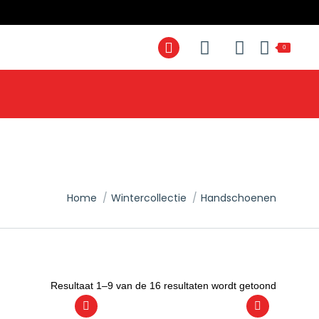
0
Home
Wintercollectie
Handschoenen
You are here:
Gesortee
Resultaat 1–9 van de 16 resultaten wordt getoond
op