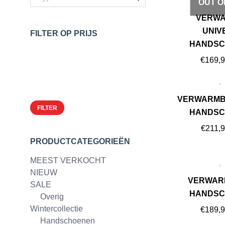
OUT O
VERW
UNIV
FILTER OP PRIJS
HANDSC
Min.
€
169,
prijs
Max.
prijs
VERWARMB
FILTER
HANDSC
€
211,
PRODUCTCATEGORIEËN
MEEST VERKOCHT
NIEUW
VERWAR
SALE
HANDSC
Overig
Wintercollectie
€
189,
Handschoenen