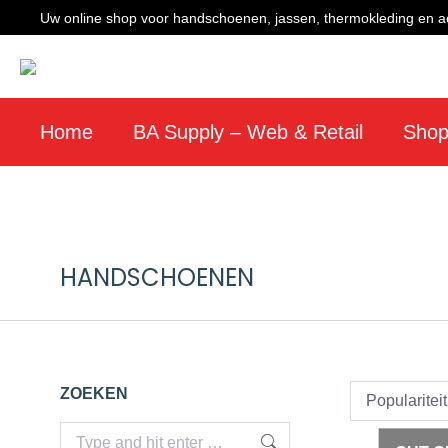
Uw online shop voor handschoenen, jassen, thermokleding en a
Home
BA Supply – Web & Retail
Sho
HANDSCHOENEN
ZOEKEN
Search: