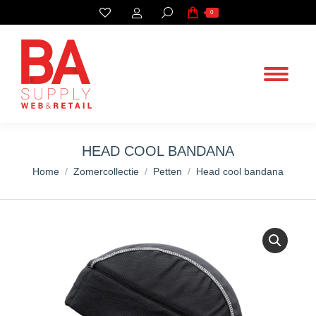
Search:
0
HEAD COOL BANDANA
You are here:
Home
Zomercollectie
Petten
Head cool bandana