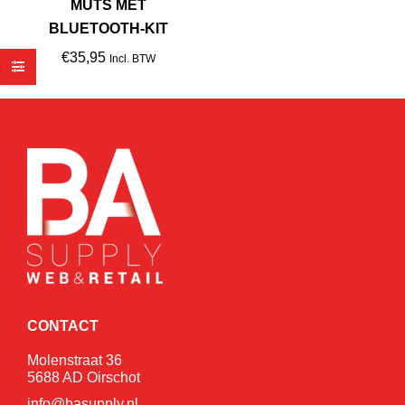
MUTS MET
BLUETOOTH-KIT
€
35,95
Incl. BTW
CONTACT
Molenstraat 36
5688 AD Oirschot
info@basupply.nl