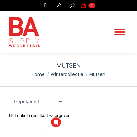
Search:
0
MUTSEN
.
Home
Wintercollectie
Mutsen
You are here:
Het enkele resultaat weergeven