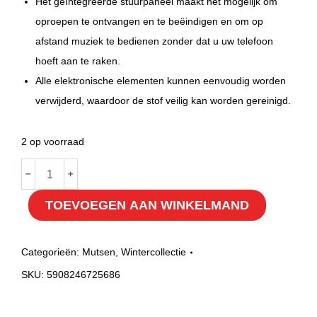
Het geïntegreerde stuurpaneel maakt het mogelijk om
oproepen te ontvangen en te beëindigen en om op
afstand muziek te bedienen zonder dat u uw telefoon
hoeft aan te raken.
Alle elektronische elementen kunnen eenvoudig worden
verwijderd, waardoor de stof veilig kan worden gereinigd.
2 op voorraad
Muts
﹣
﹢
met
TOEVOEGEN AAN WINKELMAND
bluetooth-
kit
hoeveelheid
Categorieën:
Mutsen
,
Wintercollectie
SKU:
5908246725686