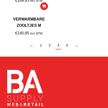
€
169,95
Incl. BTW
VERWARMBARE
ZOOLTJES M
€
140,95
Incl. BTW
←
1
2
3
4
→