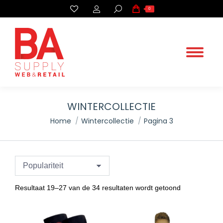
Search:
0
WINTERCOLLECTIE
.
Home
Wintercollectie
Pagina 3
You are here:
Gesorteerd
Resultaat 19–27 van de 34 resultaten wordt getoond
op
populariteit