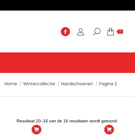
0
Home
Wintercollectie
Handschoenen
Pagina 2
You are here:
Gesortee
Resultaat 10–16 van de 16 resultaten wordt getoond
op