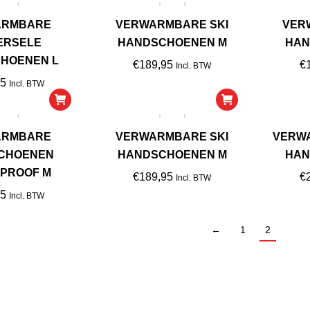
ARMBARE
VERWARMBARE SKI
VER
ERSELE
HANDSCHOENEN M
HAN
HOENEN L
€
189,95
€
Incl. BTW
95
Incl. BTW
ARMBARE
VERWARMBARE SKI
VERW
CHOENEN
HANDSCHOENEN M
HAN
PROOF M
€
189,95
€
Incl. BTW
95
Incl. BTW
←
1
2