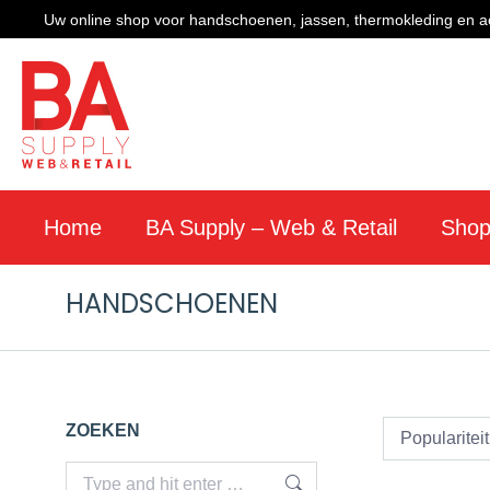
Uw online shop voor handschoenen, jassen, thermokleding en a
Home
BA Supply – Web & Retail
Sho
HANDSCHOENEN
ZOEKEN
Search: