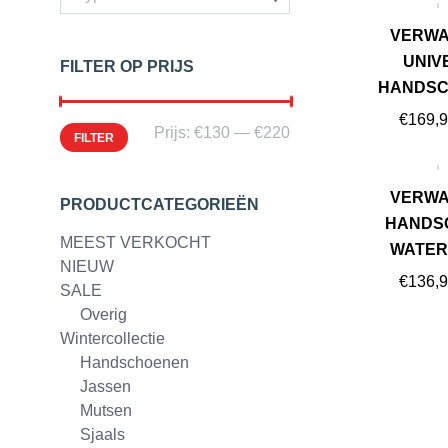
VERW
UNIV
FILTER OP PRIJS
HANDSC
€
169,
Min.
Max.
Prijs:
€130
—
€220
FILTER
prijs
prijs
VERW
PRODUCTCATEGORIEËN
HANDS
MEEST VERKOCHT
WATER
NIEUW
€
136,
SALE
Overig
Wintercollectie
Handschoenen
Jassen
Mutsen
Sjaals