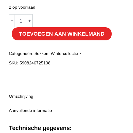
2 op voorraad
Verwarmbare
﹣
﹢
ski
TOEVOEGEN AAN WINKELMAND
sokken
L
hoeveelheid
Categorieën:
Sokken
,
Wintercollectie
SKU:
5908246725198
Omschrijving
Aanvullende informatie
Technische gegevens: