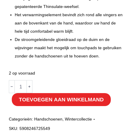
gepatenteerde Thinsulate-weefsel.
Het verwarmingselement bevindt zich rond alle vingers en
aan de bovenkant van de hand, waardoor uw hand de
hele tijd comfortabel warm blijft.
De stroomgeleidende gloeidraad op de duim en de
wijsvinger maakt het mogelijk om touchpads te gebruiken
zonder de handschoenen uit te hoeven doen.
2 op voorraad
Verwarmbare
﹣
﹢
ski
TOEVOEGEN AAN WINKELMAND
handschoenen
S
hoeveelheid
Categorieën:
Handschoenen
,
Wintercollectie
SKU:
5908246725549