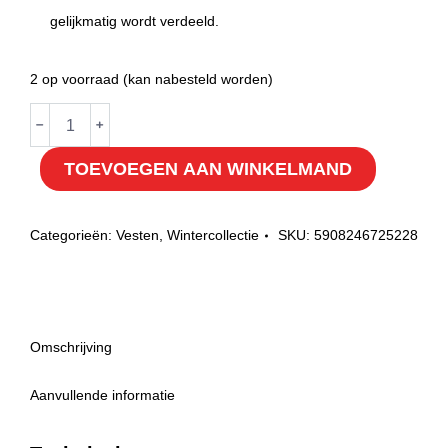
gelijkmatig wordt verdeeld.
2 op voorraad (kan nabesteld worden)
Verwarmbaar
﹣
﹢
fleece
TOEVOEGEN AAN WINKELMAND
vest
L
hoeveelheid
Categorieën:
Vesten
,
Wintercollectie
SKU:
5908246725228
Omschrijving
Aanvullende informatie