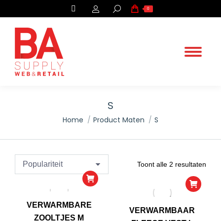
Search:
0
S
.
Home
Product Maten
S
You are here:
Geso
Toont alle 2 resultaten
op
popul
VERWARMBARE
VERWARMBAAR
ZOOLTJES M