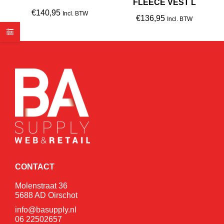
FLEECE VEST L
€
140,95
Incl. BTW
€
136,95
Incl. BTW
CONTACT
Molenstraat 36
5688 AD Oirschot
info@basupply.nl
06 22502657