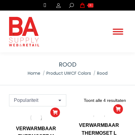
Search:
0
ROOD
.
Home
Product UWCF Colors
Rood
You are here:
Geso
Toont alle 4 resultaten
op
popul
VERWARMBAAR
VERWARMBAAR
THERMOSET L