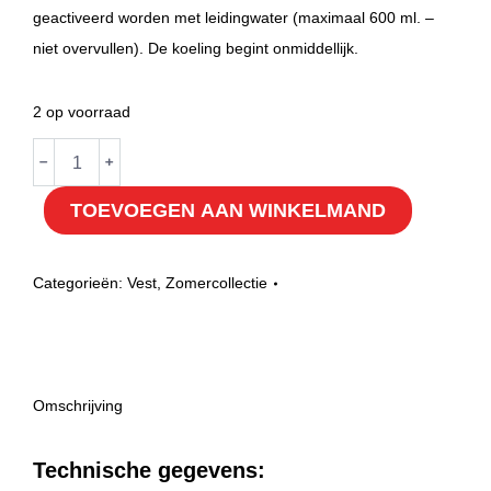
geactiveerd worden met leidingwater (maximaal 600 ml. –
niet overvullen). De koeling begint onmiddellijk.
2 op voorraad
Body
﹣
﹢
cool
TOEVOEGEN AAN WINKELMAND
Smart
M
hoeveelheid
Categorieën:
Vest
,
Zomercollectie
Omschrijving
Technische gegevens: