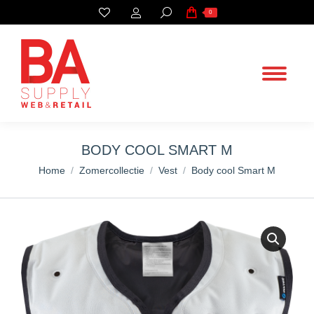
Search:
0
BODY COOL SMART M
You are here:
Home
Zomercollectie
Vest
Body cool Smart M